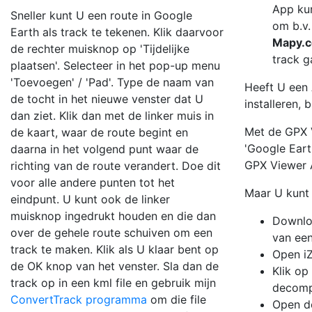
App kun
Sneller kunt U een route in Google
om b.v.
Earth als track te tekenen. Klik daarvoor
Mapy.
de rechter muisknop op 'Tijdelijke
track 
plaatsen'. Selecteer in het pop-up menu
'Toevoegen' / 'Pad'. Type de naam van
Heeft U een
de tocht in het nieuwe venster dat U
installeren,
dan ziet. Klik dan met de linker muis in
Met de GPX V
de kaart, waar de route begint en
'Google Eart
daarna in het volgend punt waar de
GPX Viewer 
richting van de route verandert. Doe dit
voor alle andere punten tot het
Maar U kunt 
eindpunt. U kunt ook de linker
muisknop ingedrukt houden en die dan
Downloa
over de gehele route schuiven om een
van een
track te maken. Klik als U klaar bent op
Open iZ
de OK knop van het venster. Sla dan de
Klik op
track op in een kml file en gebruik mijn
decomp
ConvertTrack programma
om die file
Open de