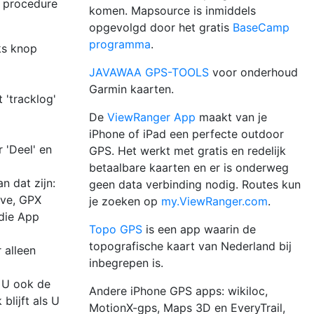
e procedure
komen. Mapsource is inmiddels
opgevolgd door het gratis
BaseCamp
programma
.
ks knop
JAVAWAA GPS-TOOLS
voor onderhoud
Garmin kaarten.
 'tracklog'
De
ViewRanger App
maakt van je
iPhone of iPad een perfecte outdoor
 'Deel' en
GPS. Het werkt met gratis en redelijk
betaalbare kaarten en er is onderweg
n dat zijn:
geen data verbinding nodig. Routes kun
ive, GPX
je zoeken op
my.ViewRanger.com
.
 die App
Topo GPS
is een app waarin de
topografische kaart van Nederland bij
 alleen
inbegrepen is.
r U ook de
Andere iPhone GPS apps: wikiloc,
blijft als U
MotionX-gps, Maps 3D en EveryTrail,