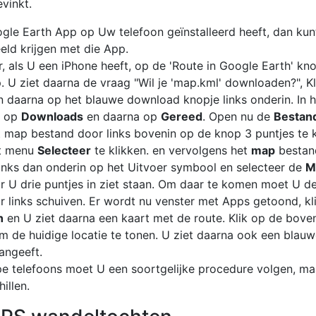
evinkt.
gle Earth App op Uw telefoon geïnstalleerd heeft, dan kun
eld krijgen met die App.
r, als U een iPhone heeft, op de 'Route in Google Earth' kn
. U ziet daarna de vraag "Wil je 'map.kml' downloaden?", Kl
 daarna op het blauwe download knopje links onderin. In 
 U op
Downloads
en daarna op
Gereed
. Open nu de
Bestan
t map bestand door links bovenin op de knop 3 puntjes te k
et menu
Selecteer
te klikken. en vervolgens het
map
bestan
 links dan onderin op het Uitvoer symbool en selecteer de
M
 U drie puntjes in ziet staan. Om daar te komen moet U de 
 links schuiven. Er wordt nu venster met Apps getoond, kl
h
en U ziet daarna een kaart met de route. Klik op de bove
om de huidige locatie te tonen. U ziet daarna ook een blauwe
angeeft.
e telefoons moet U een soortgelijke procedure volgen, ma
hillen.