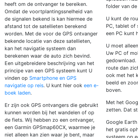
heeft om de ontvanger te bereiken.
folder van de
Omdat de voortplantingssnelheid van
U kunt de rou
de signalen bekend is kan hiermee de
PC, tablet of
afstand tot de satellieten berekend
een PC kunt
worden. Met de voor de GPS ontvanger
bekende locatie van deze satellieten,
U moet alleen
kan het navigatie systeem dan
Uw PC of mobi
berekenen waar de auto zich bevind.
gedownload. D
Een uitgebreidere beschrijving van het
route dan zic
principe van een GPS systeem kunt U
ook met het k
vinden op
Smartphone en GPS
beeld en zoom
navigatie op reis
. U kunt hier ook
een e-
boven.
boek laden
.
Met het Goog
Er zijn ook GPS ontvangers die gebruikt
zetten. Dat s
kunnen worden bij het wandelen of op
de fiets. Wij hebben zo een ontvanger,
Google Earth 
een Garmin GPSmap60CX, waarmee je
het gratis op
niet alleen kan zien waar je bent, maar
systeem op ee