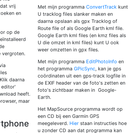
at vrij
Met mijn programma
ConvertTrack
kunt
zoeken en
U tracklog files slanker maken en
daarna opslaan als gpx Tracklog of
Route file of als Google Earth kml file.
or op de
Google Earth kml files (en kmz files als
eïnstalleerd
U die omzet in kml files) kunt U ook
de
weer omzetten in gpx files.
e vergroten.
Met mijn programma
EditPhotoInfo
en
via
het programma
GPicSync
, kan je gps
les
coördinaten uit een gps-track logfile in
Klik daarna
de EXIF header van de foto's zetten en
 editor'
foto's zichtbaar maken in Google-
ownload heeft.
Earth.
 browser, maar
Het MapSource programma wordt op
een CD bij een Garmin GPS
rtphone
meegeleverd.
Hier
staan instructies hoe
u zonder CD aan dat programma kan