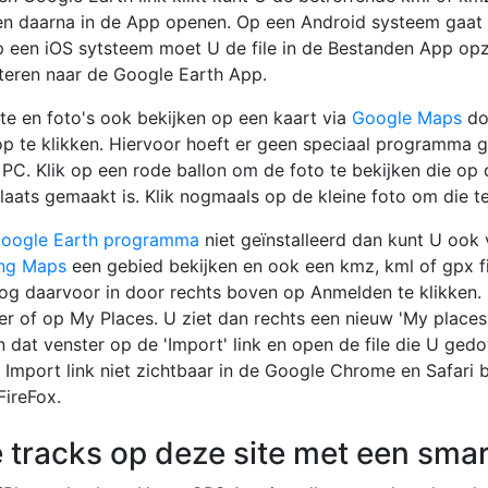
n daarna in de App openen. Op een Android systeem gaat d
p een iOS sytsteem moet U de file in de Bestanden App op
teren naar de Google Earth App.
te en foto's ook bekijken op een kaart via
Google Maps
do
p te klikken. Hiervoor hoeft er geen speciaal programma g
 PC. Klik op een rode ballon om de foto te bekijken die op 
laats gemaakt is. Klik nogmaals op de kleine foto om die t
oogle Earth programma
niet geïnstalleerd dan kunt U ook 
ing Maps
een gebied bekijken en ook een kmz, kml of gpx fi
og daarvoor in door rechts boven op Anmelden te klikken. 
ter of op My Places. U ziet dan rechts een nieuw 'My places
 in dat venster op de 'Import' link en open de file die U ged
e Import link niet zichtbaar in de Google Chrome en Safari
FireFox.
e tracks op deze site met een sma