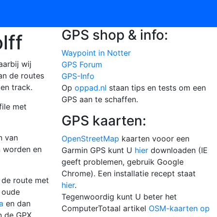
GPS shop & info:
lff
Waypoint in Notter
arbij wij
GPS Forum
an de routes
GPS-Info
en track.
Op
oppad.nl
staan tips en tests om een
GPS aan te schaffen.
file met
GPS kaarten:
n van
OpenStreetMap
kaarten vooor een
n worden en
Garmin GPS kunt U
hier
downloaden (IE
geeft problemen, gebruik Google
Chrome). Een installatie recept staat
m de route met
hier
.
t oude
Tegenwoordig kunt U beter het
a
en dan
ComputerTotaal artikel
OSM-kaarten op
in de GPX