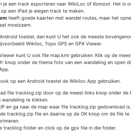
 je een track exporteren naar WikiLoc of Komoot. Het is o
 op een iPad je eiegen track te maken.
com
heeft goede kaarten met wandel routes, maar het opn
gaat moeizaam.
 Android toestel, dan kunt U het ook de meeste bovenge
 bijvoorbeeld Wikiloc, Topo GPS en GPX Viewer.
iewer kunt U ook file map.kml gebruiken: Klik op de mees
h' knop onder de thema foto van een wandeling en open di
App.
ook op een Android toestel de Wikiloc App gebruiken.
d file tracklog.zip door op de meest links knop onder de
 wandeling te klikken.
IP en ga naar de map waar file tracklog.zip gedownload is.
 de tracklog.zip file en daarna op de OK knop om de file te
rimeren.
 tracklog folder en click op de gpx file in die folder.