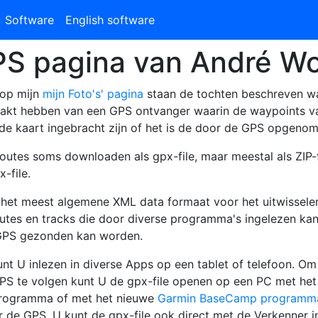
huidig)
Software
English software
S pagina van André Wo
 op mijn
mijn Foto's' pagina
staan de tochten beschreven wa
akt hebben van een GPS ontvanger waarin de waypoints v
de kaart ingebracht zijn of het is de door de GPS opgenom
outes soms downloaden als gpx-file, maar meestal als ZIP-
-file.
s het meest algemene XML data formaat voor het uitwissele
utes en tracks die door diverse programma's ingelezen ka
GPS gezonden kan worden.
unt U inlezen in diverse Apps op een tablet of telefoon. O
PS te volgen kunt U de gpx-file openen op een PC met he
ogramma of met het nieuwe
Garmin BaseCamp programm
 de GPS. U kunt de gpx-file ook direct met de Verkenner 