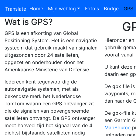
Home
Mijn weblog
Foto's
Bridge
GPS
(
Translate
Wat is GPS?
GP
GPS is een afkorting van Global
Hieronder en
Positioning System. Het is een navigatie
gebruik gema
systeem dat gebruik maakt van signalen
vooraf vanaf 
uitgezonden door 24 satellieten,
opgezet en onderhouden door het
U kunt deze r
Amerikaanse Ministerie van Defensie.
daarin een gpx
Iedereen kent tegenwoordig de
De gpx file i
autonavigatie systemen, met als
waypoints, ro
bekendste merk het Nederlandse
dan naar de 
TomTom waarin een GPS ontvanger zit
die de signalen van bovengenoemde
De gpx-file k
satellieten ontvangt. De GPS ontvanger
een Garmin G
meet hoeveel tijd het signaal van de 4
MapSource
pr
dichtst bijstaande satellieten nodig
uploaden naar