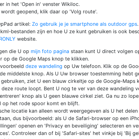
er in het 'Open in' venster Wikiloc.
 wordt geopend, klik daar op 'Volg route'.
OpPad artikel:
Zo gebruik je je smartphone als outdoor gps
.
kml-bestanden zijn en hoe U ze kunt gebruiken is ook bes
RONLY
website.
gen die U op
mijn foto pagina
staan kunt U direct volgen 
r op de Google Maps knop te klikken.
s voorbeeld
deze wandeling
op Uw telefoon. Klik op de Go
 de middelste knop. Als U Uw browser toestemming hebt 
e gebruiken, ziet U een blauw cirkeltje op de Google-Maps k
 deze route loopt. Bent U nog te ver van deze wandeling v
Centreren' knop als U geen blauwe cirkel ziet. Ga nu zo lop
l op het rode spoor komt en blijft.
che locatie kan alleen wordt weergegeven als U het delen 
taan, dus bijvoorbeeld: als U de Safari-browser op een iPh
ellingen' openen en 'Privacy en beveiliging' selecteren en v
ces'. Controleer dan of bij 'Safari-sites' het vinkje bij 'Bij g