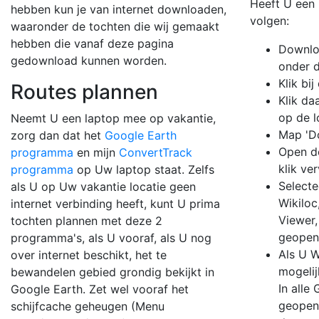
Heeft U een 
hebben kun je van internet downloaden,
volgen:
waaronder de tochten die wij gemaakt
hebben die vanaf deze pagina
Downloa
gedownload kunnen worden.
onder d
Klik bi
Routes plannen
Klik da
op de l
Neemt U een laptop mee op vakantie,
Map 'D
zorg dan dat het
Google Earth
Open de
programma
en mijn
ConvertTrack
klik ve
programma
op Uw laptop staat. Zelfs
Selecte
als U op Uw vakantie locatie geen
Wikilo
internet verbinding heeft, kunt U prima
Viewer,
tochten plannen met deze 2
geopen
programma's, als U vooraf, als U nog
Als U W
over internet beschikt, het te
mogeli
bewandelen gebied grondig bekijkt in
In alle
Google Earth. Zet wel vooraf het
geopend
schijfcache geheugen (Menu