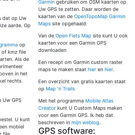
Garmin
gebruiken om OSM kaarten op
Uw GPS te zetten. Daar worden de
kaarten van de
OpenTopoMap Garmin
s dat op Uw
Maps
site opgehaald.
nze aarde. Op
Van de
Open Fiets Map
site kunt U ook
kaarten voor een Garmin GPS
ogramma
op
downloaden
 of kmz file
arten. Als de
Een recept om Garmin custom raster
erimenteer
maps te maken staat
hier
en
hier
.
boven in het
kel rechts
Een overzicht van gratis kaarten staat
op
Map 'n Trails
in Uw GPS
Met het programma
Mobile Atlas
Creator
kunt U Custom Maps maken
voor een Garmin GPS. Ik heb dat
estel. U kunt
beschreven in
mijn weblog
.
 een mobiel
GPS software:
 file