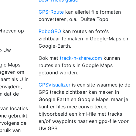
GPS-Route
kan allerlei file formaten
converteren, o.a. Duitse Topo
chreven op
RoboGEO
kan routes en foto's
zichtbaar te maken in Google-Maps en
Google-Earth.
op Uw
Ook met
track-n-share.com
kunnen
ogle Maps
routes en foto's in Google Maps
gegeven om
getoond worden.
aart als U in
GPSVisualizer
is een site waarmee je de
erwijderd,
GPS tracks zichtbaar kan maken in
en dat de
Google Earth en Google Maps, maar je
kunt er files mee converteren,
van locaties
bijvoorbeeld een kml-file met tracks
one gebruikt,
en/of waypoints naar een gpx-file voor
ervolgens de
Uw GPS.
ebruik van