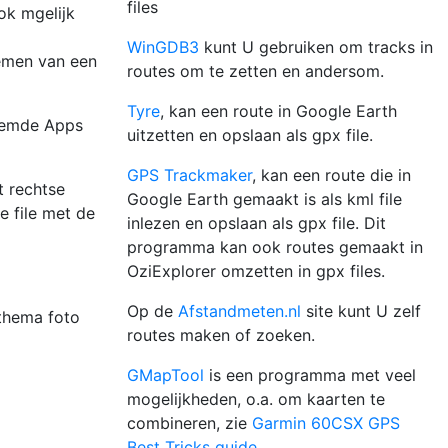
files
ok mgelijk
WinGDB3
kunt U gebruiken om tracks in
emen van een
routes om te zetten en andersom.
Tyre
, kan een route in Google Earth
noemde Apps
uitzetten en opslaan als gpx file.
GPS Trackmaker
, kan een route die in
t rechtse
Google Earth gemaakt is als kml file
e file met de
inlezen en opslaan als gpx file. Dit
programma kan ook routes gemaakt in
OziExplorer omzetten in gpx files.
Op de
Afstandmeten.nl
site kunt U zelf
 thema foto
routes maken of zoeken.
GMapTool
is een programma met veel
mogelijkheden, o.a. om kaarten te
combineren, zie
Garmin 60CSX GPS
Best Tricks guide