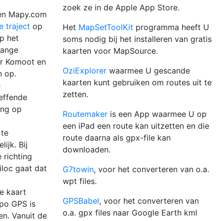
zoek ze in de Apple App Store.
 en Mapy.com
e traject
op
Het
MapSetToolKit
programma heeft U
op het
soms nodig bij het installeren van gratis
lange
kaarten voor MapSource.
or Komoot en
OziExplorer
waarmee U gescande
 op.
kaarten kunt gebruiken om routes uit te
e
zetten.
reffende
ing op
Routemaker
is een App waarmee U op
een iPad een route kan uitzetten en die
 te
route daarna als gpx-file kan
ijk. Bij
downloaden.
 richting
iloc gaat dat
G7towin
, voor het converteren van o.a.
wpt files.
e kaart
GPSBabel
, voor het converteren van
po GPS is
o.a. gpx files naar Google Earth kml
en. Vanuit de