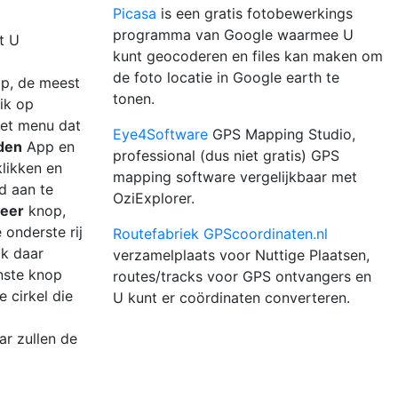
Picasa
is een gratis fotobewerkings
programma van Google waarmee U
t U
kunt geocoderen en files kan maken om
de foto locatie in Google earth te
op, de meest
tonen.
ik op
het menu dat
Eye4Software
GPS Mapping Studio,
den
App en
professional (dus niet gratis) GPS
likken en
mapping software vergelijkbaar met
d aan te
OziExplorer.
eer
knop,
onderste rij
Routefabriek GPScoordinaten.nl
ik daar
verzamelplaats voor Nuttige Plaatsen,
nste knop
routes/tracks voor GPS ontvangers en
 cirkel die
U kunt er coördinaten converteren.
ar zullen de