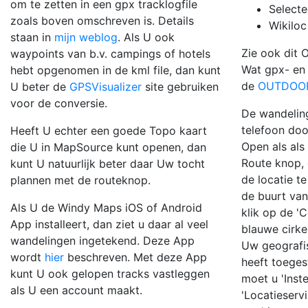
om te zetten in een gpx tracklogfile
Selecte
zoals boven omschreven is. Details
Wikiloc
staan in
mijn weblog
. Als U ook
Zie ook dit 
waypoints van b.v. campings of hotels
Wat gpx- en 
hebt opgenomen in de kml file, dan kunt
de
OUTDOO
U beter de
GPSVisualizer
site gebruiken
voor de conversie.
De wandelin
telefoon doo
Heeft U echter een goede Topo kaart
Open als al
die U in MapSource kunt openen, dan
Route knop,
kunt U natuurlijk beter daar Uw tocht
de locatie t
plannen met de routeknop.
de buurt van
Als U de Windy Maps iOS of Android
klik op de '
App installeert, dan ziet u daar al veel
blauwe cirke
wandelingen ingetekend. Deze App
Uw geografis
wordt
hier
beschreven. Met deze App
heeft toeges
kunt U ook gelopen tracks vastleggen
moet u 'Inst
als U een account maakt.
'Locatieservi