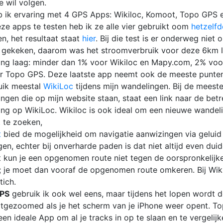
e wil volgen.
b ik ervaring met 4 GPS Apps: Wikiloc, Komoot, Topo GPS
ze apps te testen heb ik ze alle vier gebruikt oom
hetzelfd
n, het resultaat staat
hier
. Bij die test is er onderweg niet 
 gekeken, daarom was het stroomverbruik voor deze 6km 
ing laag: minder dan 1% voor Wikiloc en Mapy.com, 2% vo
r Topo GPS. Deze laatste app neemt ook de meeste punten
uik meestal
WikiLoc
tijdens mijn wandelingen. Bij de meest
ngen die op mijn website staan, staat een link naar de bet
ng op WikiLoc. Wikiloc is ook ideal om een nieuwe wandel
t te zoeken,
t
bied de mogelijkheid om navigatie aanwizingen via geluid
en, echter bij onverharde paden is dat niet altijd even duidel
kun je een opgenomen route niet tegen de oorspronkelijke
; je moet dan vooraf de opgenomen route omkeren. Bij Wik
ich.
PS
gebruik ik ook wel eens, maar tijdens het lopen wordt d
tgezoomed als je het scherm van je iPhone weer opent. To
een ideale App om al je tracks in op te slaan en te vergelijk