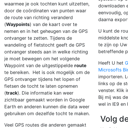
waarmee je ook tochten kunt uitzetten,
downloaden e
door de coördinaten van punten waar
eenvoudig, o
de route van richting veranderd
daarna expor
(
Waypoints
) van de kaart over te
U kunt de rou
nemen en in het geheugen van de GPS
middelste kno
ontvanger te zetten. Tijdens de
te zijn op Uw
wandeling of fietstocht geeft de GPS
betreffende p
ontvanger steeds aan in welke richting
je moet bewegen om het volgende
Heeft U het
G
Waypoint van de uitgestippelde
route
Microsofts B
te bereiken. Het is ook mogelijk om de
importeren. L
GPS ontvanger tijdens het lopen of
links op de s
fietsen de tocht te laten opnemen
venster. Klik
(
track
). Die informatie kan weer
Bij mij was d
zichtbaar gemaakt worden in Google
wel in IE9 en 
Earth en anderen kunnen die data weer
gebruiken om dezelfde tocht te maken.
Volg d
Veel GPS routes die anderen gemaakt