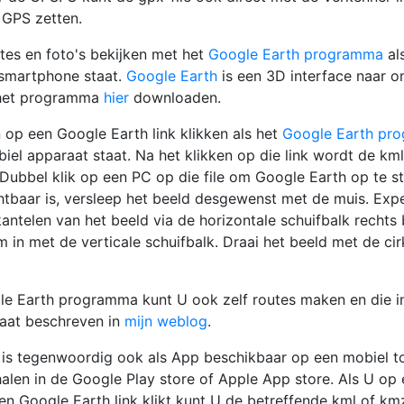
 GPS zetten.
tes en foto's bekijken met het
Google Earth programma
al
 smartphone staat.
Google Earth
is een 3D interface naar o
 het programma
hier
downloaden.
 op een Google Earth link klikken als het
Google Earth pr
el apparaat staat. Na het klikken op die link wordt de kml
ubbel klik op een PC op die file om Google Earth op te st
htbaar is, versleep het beeld desgewenst met de muis. Exp
antelen van het beeld via de horizontale schuifbalk rechts 
 in met de verticale schuifbalk. Draai het beeld met de cir
le Earth programma kunt U ook zelf routes maken en die 
taat beschreven in
mijn weblog
.
is tegenwoordig ook als App beschikbaar op een mobiel to
halen in de Google Play store of Apple App store. Als U op
n Google Earth link klikt kunt U de betreffende kml of kmz