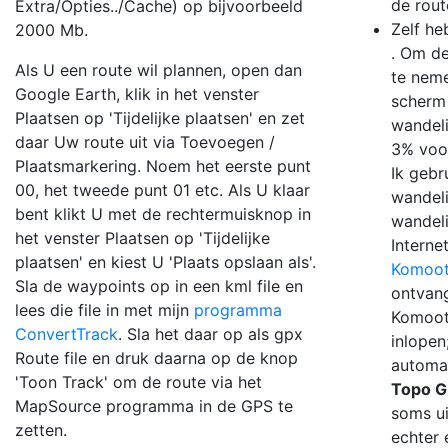
de rout
Extra/Opties../Cache) op bijvoorbeeld
Zelf he
2000 Mb.
. Om de
Als U een route wil plannen, open dan
te neme
Google Earth, klik in het venster
scherm
Plaatsen op 'Tijdelijke plaatsen' en zet
wandel
daar Uw route uit via Toevoegen /
3% voo
Plaatsmarkering. Noem het eerste punt
Ik gebr
00, het tweede punt 01 etc. Als U klaar
wandeli
bent klikt U met de rechtermuisknop in
wandeli
het venster Plaatsen op 'Tijdelijke
Interne
plaatsen' en kiest U 'Plaats opslaan als'.
Komoo
Sla de waypoints op in een kml file en
ontvang
lees die file in met mijn
programma
Komoot 
ConvertTrack
. Sla het daar op als gpx
inlopen
Route file en druk daarna op de knop
automat
'Toon Track' om de route via het
Topo G
MapSource programma in de GPS te
soms ui
zetten.
echter 