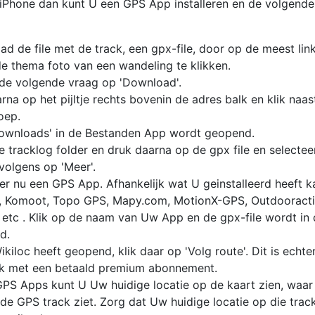
iPhone dan kunt U een GPS App installeren en de volgend
d de file met de track, een gpx-file, door op de meest lin
e thema foto van een wandeling te klikken.
j de volgende vraag op 'Download'.
arna op het pijltje rechts bovenin de adres balk en klik naast
oep.
ownloads' in de Bestanden App wordt geopend.
 tracklog folder en druk daarna op de gpx file en selecteer
rvolgens op 'Meer'.
er nu een GPS App. Afhankelijk wat U geinstalleerd heeft ka
c, Komoot, Topo GPS, Mapy.com, MotionX-GPS, Outdooract
 etc . Klik op de naam van Uw App en de gpx-file wordt in
d.
ikiloc heeft geopend, klik daar op 'Volg route'. Dit is echter
jk met een betaald premium abonnement.
 GPS Apps kunt U Uw huidige locatie op de kaart zien, waa
e GPS track ziet. Zorg dat Uw huidige locatie op die track 