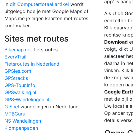
app' is aang
In
dit Computertotaal artikel
wordt
uitgelegd hoe je met Google Maps of
Als U de Goo
Maps.me je eigen kaarten met routes
eenzelfde be
kunt maken.
Klik daarvoo
rechtse knop
Sites met routes
Download
en
volgt, klikt
Bikemap.net
fietsroutes
selecteer he
EveryTrail
daarna in h
Fietsroutes in Nederland
vinken. Klik
GPSies.com
de knop waar
GPStracks
knoppen naar
GPS-Tour.Info
Google Eart
GPSwalking.nl
met de pijl 
GPS-Wandelingen.nl
Uw locatie a
G Snel
wandelingen in Nederland
Op ander typ
MTBGuru
details versc
NS Wandelingen
Klompenpaden