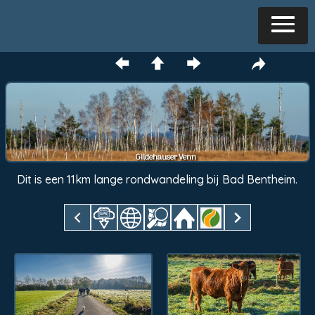
Gildehauser Venn
Dit is een 11km lange rondwandeling bij Bad Bentheim.