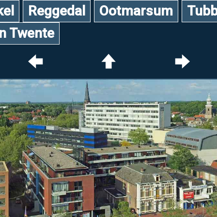
kel
Reggedal
Ootmarsum
Tubb
an Twente