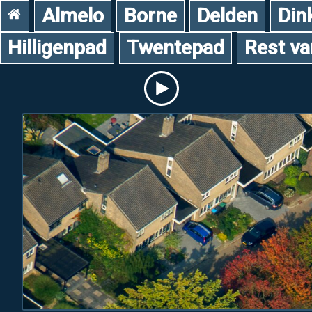
Almelo
Borne
Delden
Din
Hilligenpad
Twentepad
Rest v