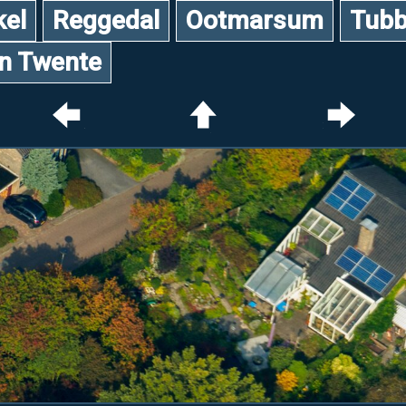
kel
Reggedal
Ootmarsum
Tubb
an Twente