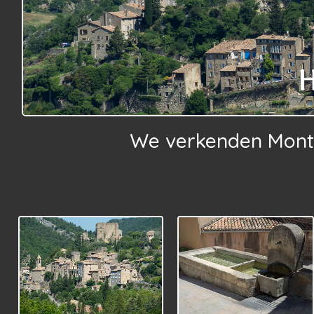
H
We verkenden Montb