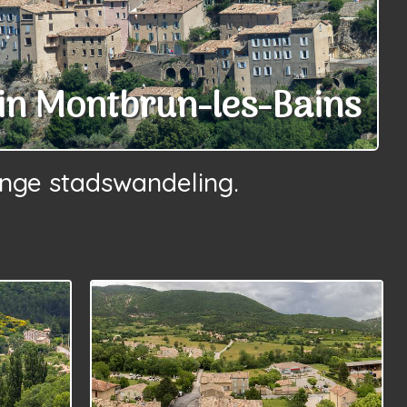
 in Montbrun-les-Bains
nge stadswandeling.