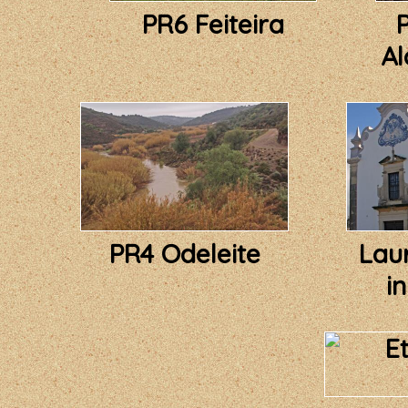
PR6 Feiteira
Al
PR4 Odeleite
Laur
i