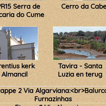
PR15 Serra de
Cerro da Cab
caria do Cume
entius kerk
Tavira - Santa
n Almancil
Luzia en terug